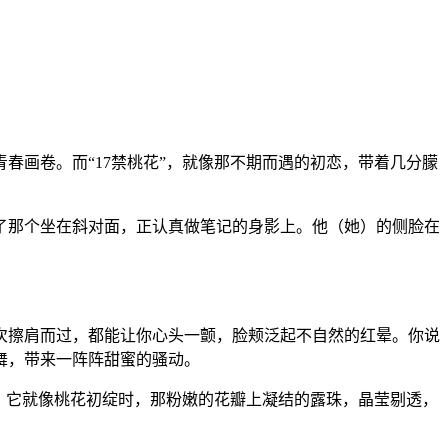
春画卷。而“17禁桃花”，就像那不期而遇的初恋，带着几分朦
了那个坐在斜对面，正认真做笔记的身影上。他（她）的侧脸在
次擦肩而过，都能让你心头一颤，脸颊泛起不自然的红晕。你说
舞，带来一阵阵甜蜜的骚动。
系。它就像桃花初绽时，那粉嫩的花瓣上凝结的露珠，晶莹剔透，