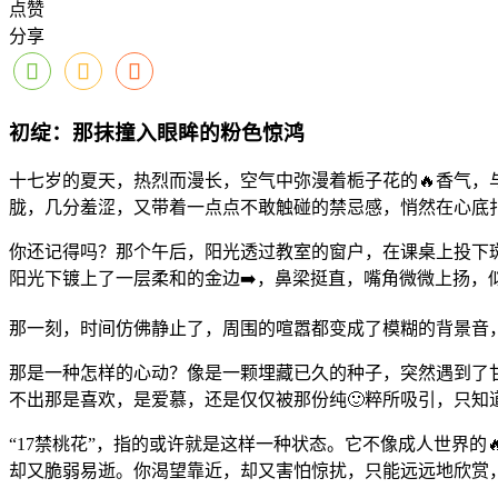
点赞
分享
初绽：那抹撞入眼眸的粉色惊鸿
十七岁的夏天，热烈而漫长，空气中弥漫着栀子花的🔥香气，
胧，几分羞涩，又带着一点点不敢触碰的禁忌感，悄然在心底
你还记得吗？那个午后，阳光透过教室的窗户，在课桌上投下
阳光下镀上了一层柔和的金边➡️，鼻梁挺直，嘴角微微上扬，
那一刻，时间仿佛静止了，周围的喧嚣都变成了模糊的背景音
那是一种怎样的心动？像是一颗埋藏已久的种子，突然遇到了
不出那是喜欢，是爱慕，还是仅仅被那份纯🙂粹所吸引，只
“17禁桃花”，指的或许就是这样一种状态。它不像成人世界
却又脆弱易逝。你渴望靠近，却又害怕惊扰，只能远远地欣赏