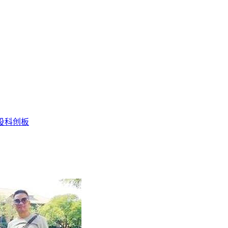
投
科创板