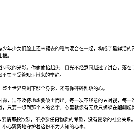
与少年少女们脸上还未褪去的稚气混合在一起，构成了最鲜活的青
扎根。
斑💡驳的光影。你偷偷抬起头，目光不经意间越过了讲台，落在
似乎在享受着知识带来的宁静。
，整个世界只剩下那个身影，还有你砰砰乱跳的心。
甘霖，迫不及待地想要破土而出。每一次不经意的🔥对视，每一
知道，只要一想到那个人的名字，心里就像有无数只蝴蝶在翩翩起
的🔥爱情那般浓烈，不掺杂任何物质的考量，没有复杂的社会关
，小心翼翼地守护着这份不为人知的心事。