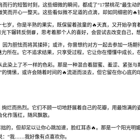
肩而行的短暂时刻，这些细微的瞬间，都成了“17禁桃花”最生动
微笑而开心一整天。这些看似微不足道的点滴，却如同细密的🔥
。十七岁，你是半熟的果实，既保留着孩童的🔥天真，又开始孕
在月光下辗转反侧📘，思考着那个人的喜好，会尝试去改变自己
因为胆怯而将其揉碎；或许，你曾想约对方一起去参加一场期待
的魅力所在。它不追求结果，只享受过程，它让你在懵懂中成长，
从此染上了不一样的色彩。那是一种混合着甜蜜、羞涩、紧张与期
桃花”的情愫，或许会随着时间的🔥流逝而淡去，但它留在你心底
桃花，绚烂而热烈。它们不顾一切地舒展着自己的花瓣，用最饱满
会化作落红，随风飘散。
笨拙的，但却足以让你心跳加速，脸红耳赤🔥。那是一个阳光明
说：“我……我好像有点喜欢你。