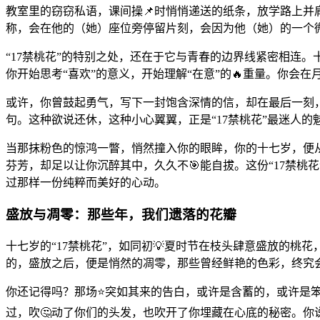
教室里的窃窃私语，课间操📌时悄悄递送的纸条，放学路上并
称，会在他的（她）座位旁停留片刻，会因为他（她）的一个
“17禁桃花”的特别之处，还在于它与青春的边界线紧密相连
你开始思考“喜欢”的意义，开始理解“在意”的🔥重量。你会
或许，你曾鼓起勇气，写下一封饱含深情的信，却在最后一刻，
句。这种欲说还休，这种小心翼翼，正是“17禁桃花”最迷人
当那抹粉色的惊鸿一瞥，悄然撞入你的眼眸，你的十七岁，便
芬芳，却足以让你沉醉其中，久久不🎯能自拔。这份“17禁
过那样一份纯粹而美好的心动。
盛放与凋零：那些年，我们遗落的花瓣
十七岁的“17禁桃花”，如同初💡夏时节在枝头肆意盛放的
的，盛放之后，便是悄然的凋零，那些曾经鲜艳的色彩，终究
你还记得吗？那场⭐突如其来的告白，或许是含蓄的，或许是
过，吹🤔动了你们的头发，也吹开了你埋藏在心底的秘密。你