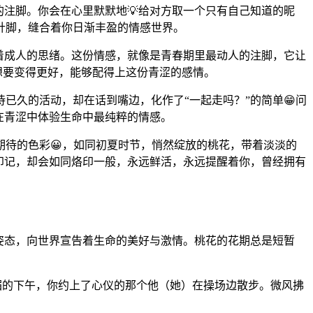
的注脚。你会在心里默默地💡给对方取一个只有自己知道的昵
针脚，缝合着你日渐丰盈的情感世界。
育着成人的思绪。这份情感，就像是青春期里最动人的注脚，它让
，想要变得更好，能够配得上这份青涩的感情。
已久的活动，却在话到嘴边，化作了“一起走吗？”的简单😁问
在青涩中体验生命中最纯粹的情感。
待的色彩😀，如同初夏时节，悄然绽放的桃花，带着淡淡的
的印记，却会如同烙印一般，永远鲜活，永远提醒着你，曾经拥有
的姿态，向世界宣告着生命的美好与激情。桃花的花期总是短暂
媚的下午，你约上了心仪的那个他（她）在操场边散步。微风拂