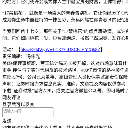
的地方；它们或许会成为你人生中最宝贵的财富，让你懂得什么
“17禁桃花”，就像是一场盛大的青春告别礼。它让你经历了
成为你生命中最独特的一抹色彩，永远闪耀在你青春📌的记忆
当我们回首十七岁，那些关于“17禁桃花”的点点滴😀滴，
间。它们如同桃花一般，短暂却绚烂，虽然已然凋零，却在心底
活动：【
hKszRFt4WyWwhC373uUSCFaHYXjb8Z
】
责任编辑： 冯伟光
美!联储理事辞职、劳工统计局局长被开掉，这对市场意味着什
重金:押注与宁德时代相反的技术路径，400亿市值的格林美任命
东睦股?份：公司已为董事、高级管理人员投保董监高责任保险
声明：证券时报力求信息真实、准确，文章提及内容仅供参考
下载“证券时报”官方APP，或关注官方微信公众号，即可随
网友评论
登录
后可以发言
发送
网友评论仅供其表达个人看法，并不表明证券时报立场