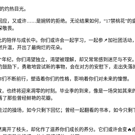
来的灼热目光。
应，又或许……是婉转的拒绝。无论结果如何，“17禁桃花”的
深敬畏。
彼此的陪伴与成长中。你们或许会一起学习，一起参📌加社团活
然升温，开出了最绚烂的花朵。
这个年纪，你们渴望独立，渴望被理解，却又常常感到迷茫与不
的鼓励下，勇敢地尝试新的事物，会在对方的安慰下，走出失落
着你们不断前行，塑造着你们的性格，影响着你们对未来的憧憬。
盛放，也终将迎来凋零的时刻。毕业季的到来，像是一场突如其
落了那些曾经鲜艳的花瓣。
过的操场，如今只剩下回忆；曾经一起翻看的书本，如今只剩下
虽然离开了枝头，却化作了滋养你们成长的养分。它们或许会变🔥