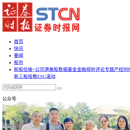
首页
快讯
要闻
股市
新股
信披+
公司
港美股
数据
基金
金融
视听
评论
专题
产经
创
新三板
投教
ESG
滚动
公众号