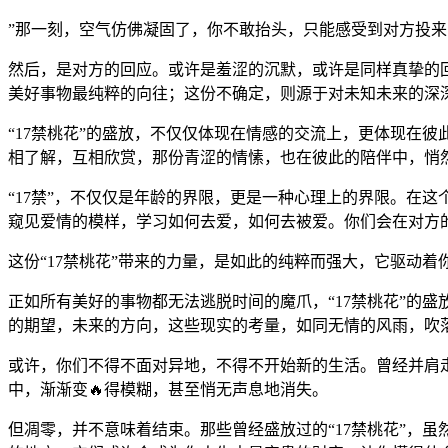
”那一刻，空气仿佛凝固了，你不敢抬头，只能感受到对方投
然后，是对方的回应。或许是羞涩的沉默，或许是同样真挚的回
美好事物最纯粹的向往；这份不确定，则源于对未知未来的深
“17禁桃花”的盛放，不仅仅体现在情感的交流上，更体现在
相了解，互相欣赏，那份青涩的情愫，也在彼此的陪伴中，悄
“17禁”，不仅仅是年龄的界限，更是一种心理上的界限。在
窥见爱情的模样，学习如何去爱，如何去被爱。你们会在对方
这份“17禁桃花”带来的力量，是如此的纯粹而强大，它驱动
正如所有美好的事物都无法逃脱时间的魔爪，“17禁桃花”的
的期望，未来的方向，这些现实的考量，如同无情的风雨，吹
或许，你们不得不面对异地，不得不开始新的生活。曾经并肩走
中，渐渐变🔥得模糊，甚至悄无声息地消失。
但凋零，并不意味着结束。那些曾经盛放过的“17禁桃花”，